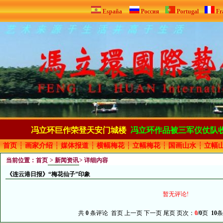
España
Россия
Portugal
Fr
冯立环巨作荣登天安门城楼
冯立环作品被三军仪仗队
首页
┆
画家介绍
┆
媒体报道
┆
横幅梅花
┆
立幅梅花
┆
国画山水
┆
立幅
当前位置：
首页
>
新闻资讯
> 详细内容
《连云港日报》“梅花仙子”印象
暂无评论!
共
0
条评论 首页 上一页 下一页 尾页 页次：
0
/0
页
10
条