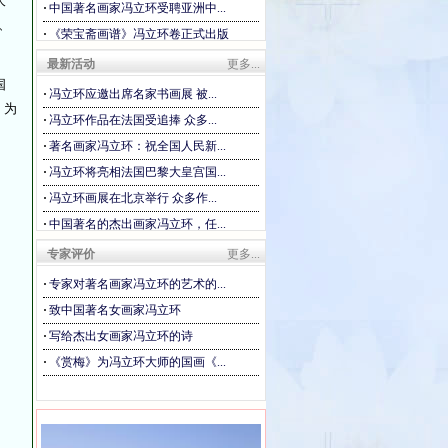
大
·
中国著名画家冯立环受聘亚洲中...
、
·
《荣宝斋画谱》冯立环卷正式出版
最新活动
更多...
国
·
冯立环应邀出席名家书画展 被...
，为
·
冯立环作品在法国受追捧 众多...
·
著名画家冯立环：祝全国人民新...
·
冯立环将亮相法国巴黎大皇宫国...
·
冯立环画展在北京举行 众多作...
·
中国著名的杰出画家冯立环，任...
·
《大公报》著名画家冯立环：巨...
专家评价
更多...
·
冯立环作品被周恩来纪念馆收藏
·
专家对著名画家冯立环的艺术的...
·
致中国著名女画家冯立环
·
写给杰出女画家冯立环的诗
·
《赏梅》为冯立环大师的国画《...