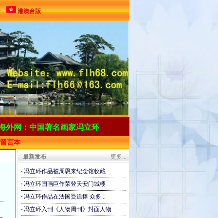
ン
港澳台版
海
外网：中国著名画家冯立环
留言本
最新发布
更多...
·
冯立环作品被周恩来纪念馆收藏
·
冯立环国画巨作荣登天安门城楼
·
冯立环作品在法国受追捧 众多...
·
冯立环入刊《人物周刊》封面人物