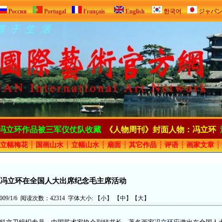
Россия
Portugal
Français
English
한국어
ジャパ
冯立环作品被三军仪仗队收藏
《人物周刊》封面人物：冯立环
立幅梅花
┆
国画山水
┆
立幅山水
┆
扇面
┆
其它作品
┆
评语
┆
画家文章
┆
冯立环在全国人大出席纪念毛主席活动
09/1/6 阅读次数：42314 字体大小: 【
小
】 【
中
】【
大
】