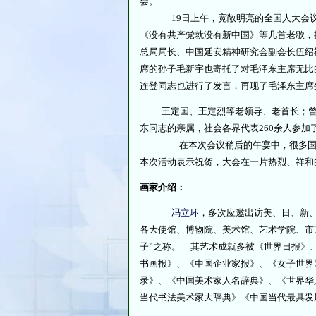
会。
19日上午，宽敞明亮的全国人大会议中
《没有共产党就没有新中国》等几首老歌，
总局局长、中国延安精神研究会副会长伍绍
席的孙子毛新宇也寄托了对毛泽东主席无比
连登同志也进行了发言，再现了毛泽东主席
王定国、王定烈等老领导、老首长；曾在
东同志的亲属，社会各界代表260余人参
在本次会议稍后的午宴中，很多国内外
本次活动表示祝贺，大会在一片热烈、祥和
画家介绍：
冯立环
，多次应邀出访美、日、新
各大使馆、博物院、美术馆、艺术学院、市
子”之称。 其艺术成就多被《世界日报》
书画报》、《中国企业家报》、《女子世界
录》、《中国美术家人名辞典》、《世界华
当代书法美术家大辞典》《中国当代最具发