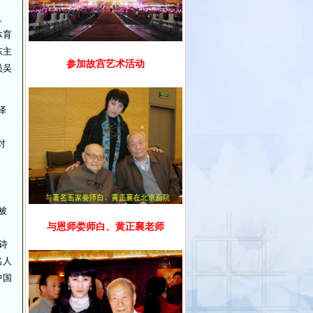
、
体育
东主
参加故宫艺术活动
员吴
泽
对
被
与恩师娄师白、黄正襄老师
诗
名人
中国