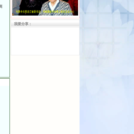
圳
我要分享：
与黑龙江省委书记李力安
强
与
航天英雄杨利伟亲切交谈