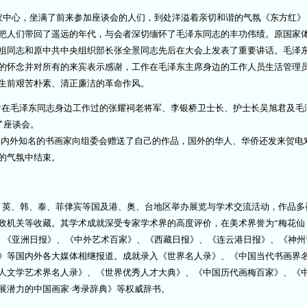
心，坐满了前来参加座谈会的人们，到处洋溢着亲切和谐的气氛《东方红》
把人们带回了遥远的年代，与会者深切缅怀了毛泽东同志的丰功伟绩。原国家
祖同志和原中共中央组织部长张全景同志先后在大会上发表了重要讲话。毛泽
的怀念并对所有的来宾表示感谢，工作在毛泽东主席身边的工作人员生活管理
生前艰苦朴素、清正廉洁的革命作风。
毛泽东同志身边工作过的张耀祠老将军、李银桥卫士长、护士长吴旭君及毛
加了座谈会。
知名的书画家向组委会赠送了自己的作品，国外的华人、华侨还发来贺电
的气氛中结束。
、英、韩、泰、菲侓宾等国及港、奥、台地区举办展览与学术交流活动，作品多
政机关等收藏。其学术成就深受专家学术界的高度评价，在美术界誉为“梅花仙
、《亚洲日报》、《中外艺术百家》、《西藏日报》、《连云港日报》、《神州
》等国内外各大媒体相继报道。成就录入《世界名人录》、《中国当代书画界
人文学艺术界名人录》、《世界优秀人才大典》、《中国历代画梅百家》、《
展潜力的中国画家·考录辞典》等权威辞书。