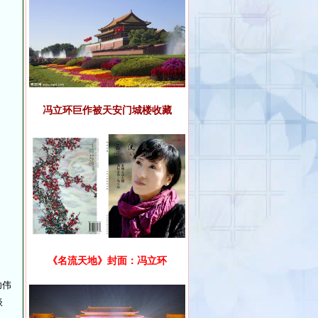
冯立环巨作被天安门城楼收藏
《名流天地》封面：冯立环
功伟
谈