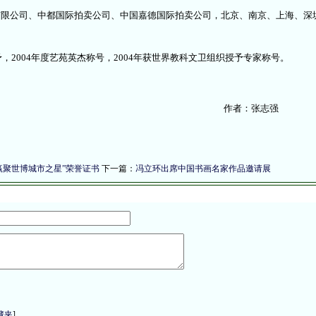
司、中都国际拍卖公司、中国嘉德国际拍卖公司，北京、南京、上海、深
2004年度艺苑英杰称号，2004年获世界教科文卫组织授予专家称号。
作者：张志
赢聚世博城市之星”荣誉证书
下一篇：
冯立环出席中国书画名家作品邀请展
藏夹
]