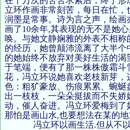
在千万次的苦苦求索后，终于形
立环作画非常刻苦，每日在忙，
润墨是常事。诗为言之声，绘画
画了10余年,其表现的无不是她
唤。与她文静娴雅的外表不相称
的经历，她曾颠沛流离了大半个
的她始终不放弃对美好生活的渴
于笔端，便有了那一株株傲霜斗
花，冯立环说她喜欢老枝新芽，
色：粗犷豪放、伤痕累累、蜿蜒
出一枝枝，一朵朵挺拔而不失娇
动，催人奋进。冯立环爱梅到了
那怕是画山水,也要想法在某的
冯立环以画生活.但从不以此