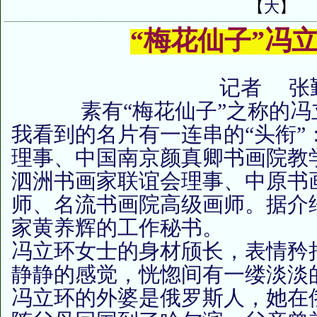
【
大
】
“梅花仙子”冯
记者 张
素有“梅花仙子”之称的冯立
我看到的名片有一连串的“头衔”
理事、中国南京颜真卿书画院教
泗洲书画家联谊会理事、中原书
师、名流书画院高级画师。据介
家黄养辉的工作秘书。
冯立环女士的身材颀长，表情矜
静静的感觉，恍惚间有一缕淡淡
冯立环的外婆是俄罗斯人，她在