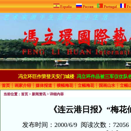
España
Россия
Portugal
Fr
冯立环巨作荣登天安门城楼
冯立环作品被三军仪仗队
首页
┆
画家介绍
┆
媒体报道
┆
横幅梅花
┆
立幅梅花
┆
国画山水
┆
立幅
当前位置：
首页
>
新闻资讯
> 详细内容
《连云港日报》“梅花
发布时间：2000/6/9 阅读次数：7205