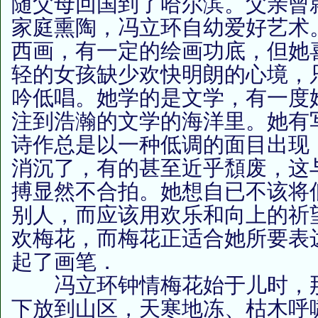
随父母回国到了哈尔滨。父亲曾
家庭熏陶，冯立环自幼爱好艺术
西画，有一定的绘画功底，但她
轻的女孩缺少欢快明朗的心境，
吟低唱。她学的是文学，有一度
注到浩瀚的文学的海洋里。她有
诗作总是以一种低调的面目出现
消沉了，有的甚至近乎頹废，这
搏显然不合拍。她想自已不该将
别人，而应该用欢乐和向上的祈
欢梅花，而梅花正适合她所要表
起了画笔．
冯立环钟情梅花始于儿时，那
下放到山区，天寒地冻、枯木呼