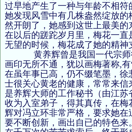
过早地产生了一种与年龄不相符
她发现风雪中有几株盎然绽放的
然开朗了，她感到这世上最美的
在以后的蹉跎岁月里，梅花一直
无望的时候，梅花成了她的精神
黄养辉曾是我国一代宗师徐
画印无所不通，犹以画梅著称,有
在虽年事已高，仍不缀笔墨，徐
士很关心黄老的健康，常常来信
是养辉大师的工作秘书（由江苏
收为入室弟子，得其真传，在梅
辉对冯立环非常严格，要求她在
要不断创新，画出自已的特色来