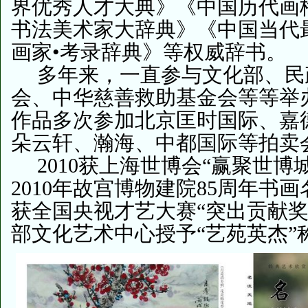
界优秀人才大典》《中国历代画
书法美术家大辞典》《中国当代
画家•考录辞典》等权威辞书。
多年来，一直参与文化部、民
会、中华慈善救助基金会等等举
作品多次参加北京匡时国际、嘉
朵云轩、瀚海、中都国际等拍卖
2010获上海世博会“赢聚世博
2010年故宫博物建院85周年书画
获全国央视才艺大赛“突出贡献奖”
部文化艺术中心授予“艺苑英杰”