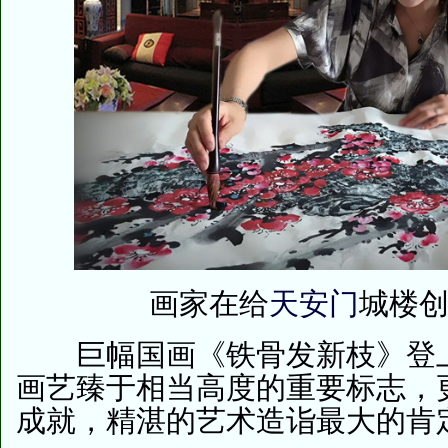
画家在给
天安门
城楼
巨幅国画《铁骨发新枝》登
画艺臻于相当高度的重要标志，
成就，精湛的艺术造诣最大的肯