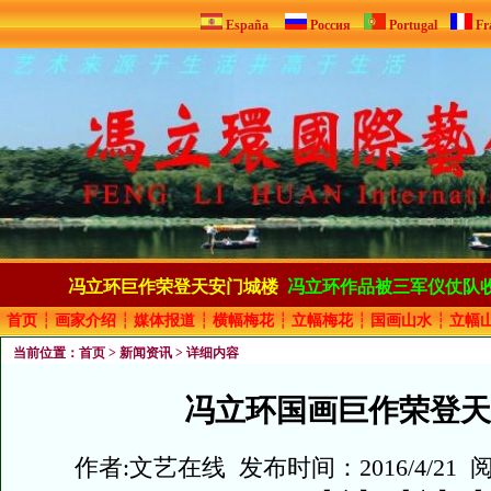
España
Россия
Portugal
Fr
冯立环巨作荣登天安门城楼
冯立环作品被三军仪仗队
首页
┆
画家介绍
┆
媒体报道
┆
横幅梅花
┆
立幅梅花
┆
国画山水
┆
立幅
当前位置：
首页
>
新闻资讯
> 详细内容
冯立环国画巨作荣登天
作者:文艺在线 发布时间：2016/4/21 