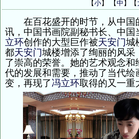
【
小
】 【
中
】【
在百花盛开的时节，从中国
讯，中国书画院副秘书长、中国
立环
创作的大型巨作被
天安门
城
都
天安门
城楼增添了绚丽的风采
了崇高的荣誉。她的艺术观念和
代的发展和需要，推动了当代绘
变，再现了
冯立环
取得的又一重