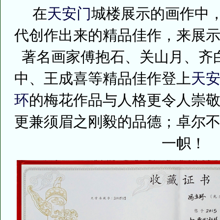
在
天安门
城楼展示的画作中
代创作出来的精品佳作，来展
著名画家傅抱石、关山月、齐
中、王成喜等精品佳作登上
天
环
的梅花作品与人格更令人崇
更兼须眉之刚毅的品德；卓尔
一帜！