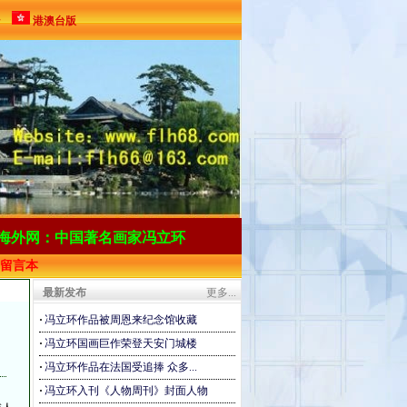
ン
港澳台版
海
外网：中国著名画家冯立环
留言本
最新发布
更多...
·
冯立环作品被周恩来纪念馆收藏
·
冯立环国画巨作荣登天安门城楼
·
冯立环作品在法国受追捧 众多...
·
冯立环入刊《人物周刊》封面人物