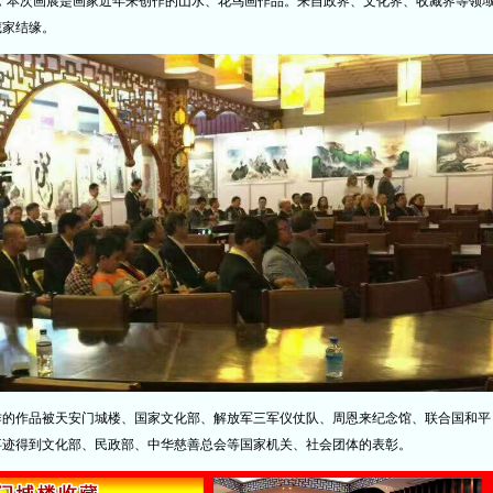
，本次画展是画家近年来创作的山水、花鸟画作品。来自政界、文化界、收藏界等领
藏家结缘。
作的
作品被天安门城楼、国家文化部、解放军三军仪仗队、周恩来纪念馆、联合国和平
事迹得到文化部、民政部、中华慈善总会等国家机关、社会团体的表彰。