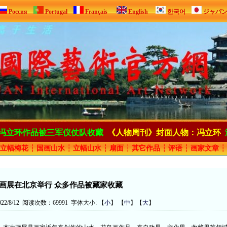
Россия
Portugal
Français
English
한국어
ジャパ
冯立环作品被三军仪仗队收藏
《人物周刊》封面人物：冯立环
立幅梅花
┆
国画山水
┆
立幅山水
┆
扇面
┆
其它作品
┆
评语
┆
画家文章
┆
画展在北京举行 众多作品被藏家收藏
2/8/12 阅读次数：69991 字体大小: 【
小
】 【
中
】【
大
】