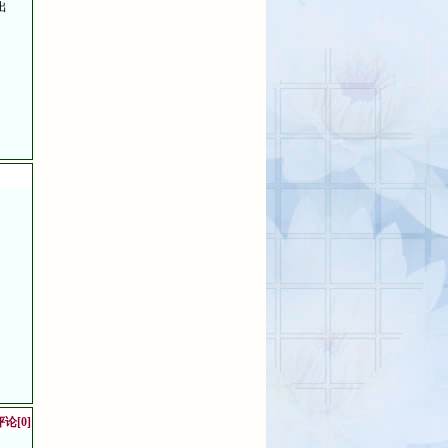
出
论[0]