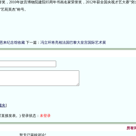
，2010年故宫博物院建院85周年书画名家荣誉奖，2012年获全国央视才艺大赛“突
“艺苑英杰”称号。
恩来纪念馆收藏
下一篇：
冯立环将亮相法国巴黎大皇宫国际艺术展
藏夹
]
直接发表。) 登录状态：
未登录
所有评
暂无已审核评论!