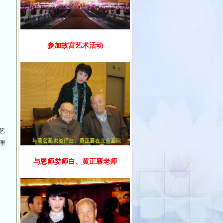
参加故宫艺术活动
艺
理
与恩师娄师白、黄正襄老师