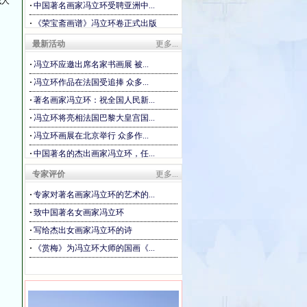
域人
·
中国著名画家冯立环受聘亚洲中...
·
《荣宝斋画谱》冯立环卷正式出版
最新活动
更多...
·
冯立环应邀出席名家书画展 被...
·
冯立环作品在法国受追捧 众多...
·
著名画家冯立环：祝全国人民新...
·
冯立环将亮相法国巴黎大皇宫国...
·
冯立环画展在北京举行 众多作...
·
中国著名的杰出画家冯立环，任...
·
《大公报》著名画家冯立环：巨...
专家评价
更多...
·
冯立环作品被周恩来纪念馆收藏
·
专家对著名画家冯立环的艺术的...
·
致中国著名女画家冯立环
·
写给杰出女画家冯立环的诗
·
《赏梅》为冯立环大师的国画《...