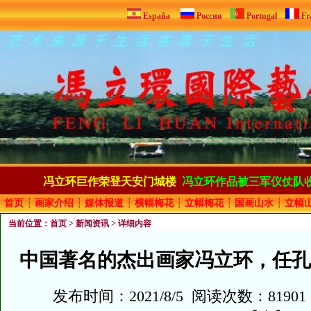
España
Россия
Portugal
Fr
冯立环巨作荣登天安门城楼
冯立环作品被三军仪仗队
首页
┆
画家介绍
┆
媒体报道
┆
横幅梅花
┆
立幅梅花
┆
国画山水
┆
立幅
当前位置：
首页
>
新闻资讯
> 详细内容
中国著名的杰出画家冯立环，任孔
发布时间：2021/8/5 阅读次数：8190