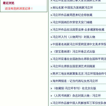
冯立环走进法国巴黎大皇宫国际艺术展
最近浏览
画坛名家:中国实力派画家冯立环
还没有您的浏览记录！
冯立环作品被周恩来纪念馆收藏
冯立环国画巨作荣登天安门城楼
冯立环作品在法国受追捧 众多藏家盼收藏
冯立环入刊《人物周刊》封面人物
中国著名画家冯立环受聘亚洲中文美术学
《荣宝斋画谱》冯立环卷正式出版
冯立环应邀在全国政协出席联合国和平周
冯立环出席联合国亚洲艺术回顾展
两岸三地女画家聚集北京 冯立环现场创作
海外网报道：记当代画坛女杰冯立环
《收藏报·冯立环专刊》在北京出版
《人民书画家》杂志封面人物：冯立环
冯立环作品被中国人民解放军三军仪仗队