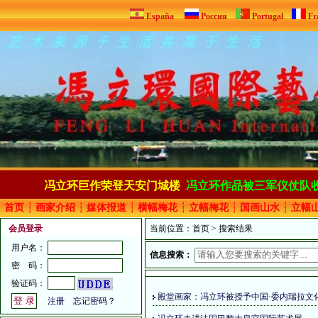
España
Россия
Portugal
Fr
冯立环巨作荣登天安门城楼
冯立环作品被三军仪仗队
首页
┆
画家介绍
┆
媒体报道
┆
横幅梅花
┆
立幅梅花
┆
国画山水
┆
立幅
会员登录
当前位置：
首页
> 搜索结果
用户名：
信息搜索：
密 码：
验证码：
殿堂画家：冯立环被授予中国·委内瑞拉文
注册
忘记密码？