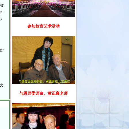
品被
价
报》
参加故宫艺术活动
奖”
文
与恩师娄师白、黄正襄老师