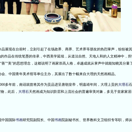
作品展现在台前时，立刻引起了在场政界、商界、艺术界等朋友的热烈掌声，纷纷被
她的作品在传统笔墨的传承，中西美学延续，从道法自然、天地人和的人文精神中，所
“善”“美”的思想理念，这都说明了画家崇高人格，卓越成就从掌声中就能知晓其分量
协会、中国青年美术馆等单位主办，其展出了数十幅来自大理的天然画精品。
000多年前，南诏就曾将其作为贡品进呈唐朝皇帝，明嘉靖年间，大理上贡的
大理石
宝物，此后，
大理石
天然画成为知识阶层和上流社会的普遍审美对象，多见于皇家家居
现中国国际
书画
研究院副院长、中国
书画
院副秘书长、世界教科文卫组织专等职，师