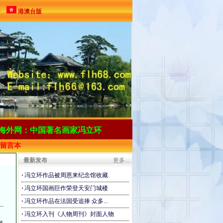
ン
港澳台版
海
外网：中国著名画家冯立环
留言本
最新发布
更多...
·
冯立环作品被周恩来纪念馆收藏
·
冯立环国画巨作荣登天安门城楼
·
冯立环作品在法国受追捧 众多...
·
冯立环入刊《人物周刊》封面人物