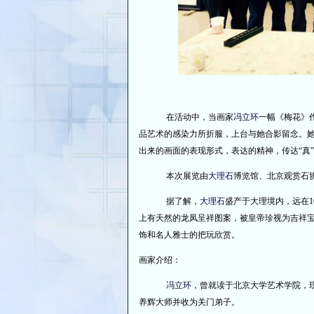
在活动中，当画家
冯立环
一幅《梅花》
品艺术的感染力所折服，上台与她合影留念。
出来的画面的表现形式，表达的精神，传达“真”
本次展览由
大理石
博览馆、北京观赏石
据了解，
大理石
盛产于大理境内，远在1
上有天然的龙凤呈祥图案，被皇帝珍视为吉祥
饰和名人雅士的把玩欣赏。
画家介绍：
冯立环
，曾就读于北京大学艺术学院，
养辉大师并收为关门弟子。