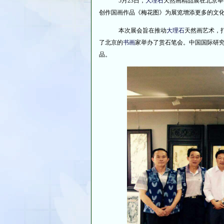
5月23日，
大理石
天然画精品展在北京举
创作国画作品《梅花图》为展览增添更多的文
本次展会旨在推动
大理石
天然画艺术，
了北京的
书画
家举办了赏石笔会。中国国际研
品。