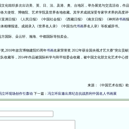
化组织多次出访美、英、日、法、及港、奥、台地区，举办展览与交流活动，作
和各大使馆、博物院、艺术学院及世界各地收藏。其学术成就深受专家学术界的高度评
》《亚洲日报》《人民日报》《中国社会报》《西藏日报》《南京日报》《神州诗
书画
媒体相继报道。成就录入《世界名人录》《中国当代
书画
界名人录》等权威辞书。
方国际、朵云轩、瀚海、中都国际等拍卖会。
,2010年故宫博物建院85周年
书画
名家荣誉奖 2012年获全国央视才艺大赛“突出贡献
仗队收藏等，2014年作品被国际科学与和平组委会收藏，被中国文化部文化艺术中心授
来源：《中国艺术在线》欧
冯立环现场创作引轰动
下一篇：
冯立环应邀出席纪念抗战胜利中国名人书画展