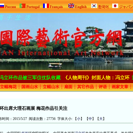
Россия
Portugal
Français
English
한국어
ジャパ
冯立环作品被三军仪仗队收藏
《人物周刊》封面人物：冯立环
立幅梅花
┆
国画山水
┆
立幅山水
┆
扇面
┆
其它作品
┆
评语
┆
画家文章
┆
环出席大理石画展 梅花作品引关注
间：2015/5/27 阅读次数：27756 字体大小: 【
小
】 【
中
】【
大
】