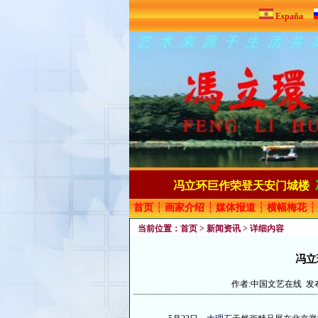
España
冯立环巨作荣登天安门城楼
首页
┆
画家介绍
┆
媒体报道
┆
横幅梅花
┆
当前位置：
首页
>
新闻资讯
> 详细内容
冯立
作者:中国文艺在线 发布时