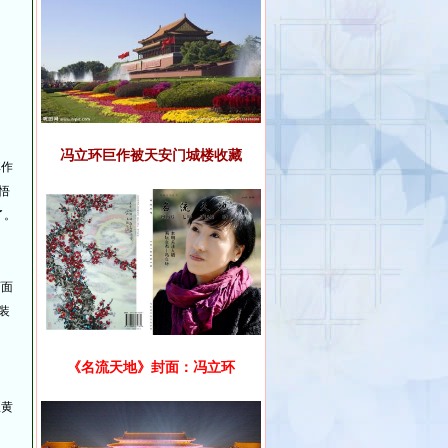
冯立环巨作被天安门城楼收藏
其作
悟
了。
石面
装
《名流天地》封面：冯立环
从黄