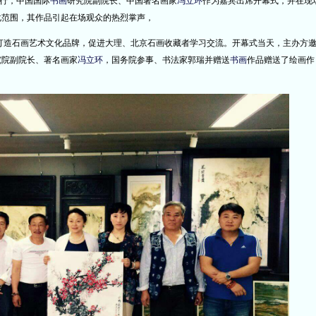
行，中国国际
书画
研究院副院长、中国著名画家
冯立环
作为嘉宾出席开幕式，并在现
化范围，其作品引起在场观众的热烈掌声，
打造石画艺术文化品牌，促进大理、北京石画收藏者学习交流。开幕式当天，主办方
究院副院长、著名画家
冯立环
，国务院参事、书法家郭瑞并赠送
书画
作品赠送了绘画作