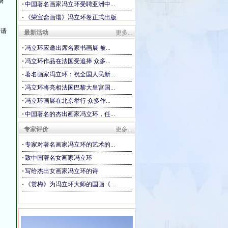
场
·
中国著名画家冯立环受聘亚洲中...
·
《荣宝斋画谱》冯立环卷正式出版
邀请
最新活动
更多...
·
冯立环应邀出席名家书画展 被...
·
冯立环作品在法国受追捧 众多...
·
著名画家冯立环：祝全国人民新...
·
冯立环将亮相法国巴黎大皇宫国...
·
冯立环画展在北京举行 众多作...
·
中国著名的杰出画家冯立环，任...
·
《大公报》著名画家冯立环：巨...
专家评价
更多...
·
冯立环作品被周恩来纪念馆收藏
·
专家对著名画家冯立环的艺术的...
·
致中国著名女画家冯立环
·
写给杰出女画家冯立环的诗
·
《赏梅》为冯立环大师的国画《...